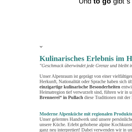
Und
to go
gibt`s
Kulinarisches Erlebnis im 
"Geschmack überwindet jede Grenze und bleibt i
Unser Alpenraum ist geprägt von einer vielfälti
Herkunft, Nationalität oder Sprache haben sich 
einzigartige kulinarische Besonderheiten
entwic
Heimatregion tief verwurzelt sind, führen wir in
Brennerei“ in Pullach
diese Traditionen mit de
Moderne Alpenküche mit regionalen Produkt
Unser gelerntes Handwerk und unsere persönliche
unsere Küche. Erlebt gehobene alpine Kochkunst 
ganz neu interpretiert! Dabei verwenden wir in u