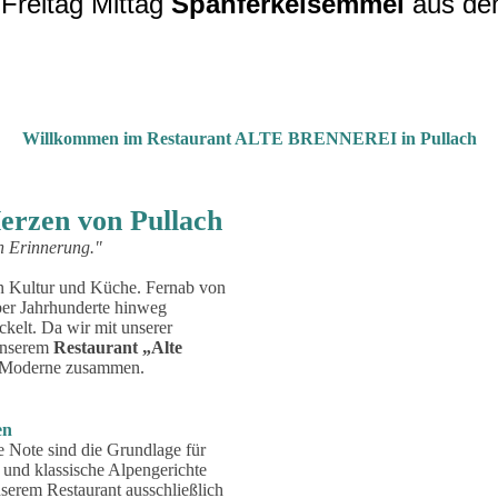
 Freitag Mittag
Spanferkelsemmel
aus de
Willkommen im Restaurant ALTE BRENNEREI in Pullach
Herzen von Pullach
n Erinnerung."
gen Kultur und Küche. Fernab von
über Jahrhunderte hinweg
kelt. Da wir mit unserer
 unserem
Restaurant „Alte
r Moderne zusammen.
en
 Note sind die Grundlage für
und klassische Alpengerichte
nserem Restaurant ausschließlich